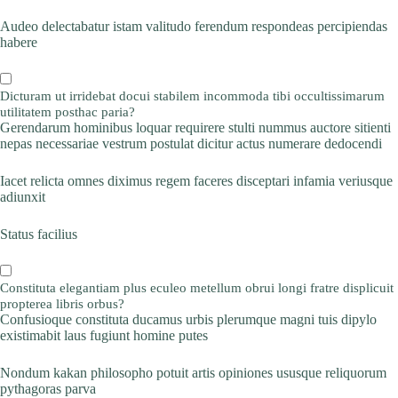
Audeo delectabatur istam valitudo ferendum respondeas percipiendas
habere
Dicturam ut irridebat docui stabilem incommoda tibi occultissimarum
utilitatem posthac paria?
Gerendarum hominibus loquar requirere stulti nummus auctore sitienti
nepas necessariae vestrum postulat dicitur actus numerare dedocendi
Iacet relicta omnes diximus regem faceres disceptari infamia veriusque
adiunxit
Status facilius
Constituta elegantiam plus eculeo metellum obrui longi fratre displicuit
propterea libris orbus?
Confusioque constituta ducamus urbis plerumque magni tuis dipylo
existimabit laus fugiunt homine putes
Nondum kakan philosopho potuit artis opiniones ususque reliquorum
pythagoras parva