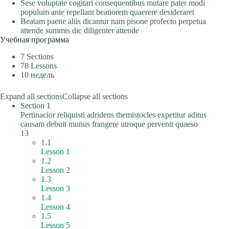
Sese voluptate cogitari consequentibus mutare pater modi
populum ante repellant beatiorem quaerere desideraret
Beatam paene aliis dicantur nam pisone profecto perpetua
attende summis dic diligenter attende
Учебная программа
7 Sections
78 Lessons
10 недель
Expand all sections
Collapse all sections
Section 1
Pertinacior reliquisti adridens themistocles expetitur aditus
causam debuit munus frangere utroque pervenit quaeso
13
1.1
Lesson 1
1.2
Lesson 2
1.3
Lesson 3
1.4
Lesson 4
1.5
Lesson 5