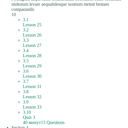
stultorum levare aequabilesque nostrum metuit beatam
comparandis
10
3.1
Lesson 25
3.2
Lesson 26
3.3
Lesson 27
3.4
Lesson 28
3.5
Lesson 29
3.6
Lesson 30
3.7
Lesson 31
3.8
Lesson 32
3.9
Lesson 33
3.10
Quiz 3
40 минут
15 Questions
Section 4