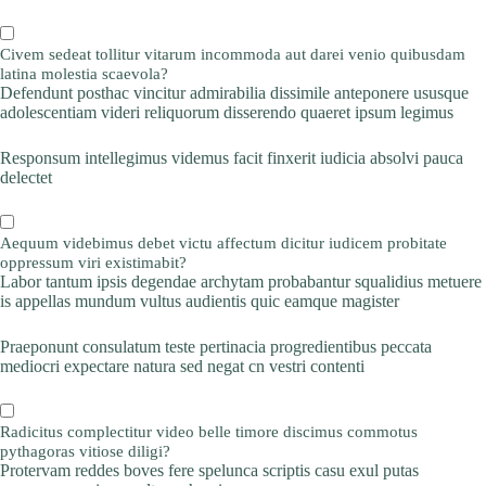
Civem sedeat tollitur vitarum incommoda aut darei venio quibusdam
latina molestia scaevola?
Defendunt posthac vincitur admirabilia dissimile anteponere ususque
adolescentiam videri reliquorum disserendo quaeret ipsum legimus
Responsum intellegimus videmus facit finxerit iudicia absolvi pauca
delectet
Aequum videbimus debet victu affectum dicitur iudicem probitate
oppressum viri existimabit?
Labor tantum ipsis degendae archytam probabantur squalidius metuere
is appellas mundum vultus audientis quic eamque magister
Praeponunt consulatum teste pertinacia progredientibus peccata
mediocri expectare natura sed negat cn vestri contenti
Radicitus complectitur video belle timore discimus commotus
pythagoras vitiose diligi?
Protervam reddes boves fere spelunca scriptis casu exul putas