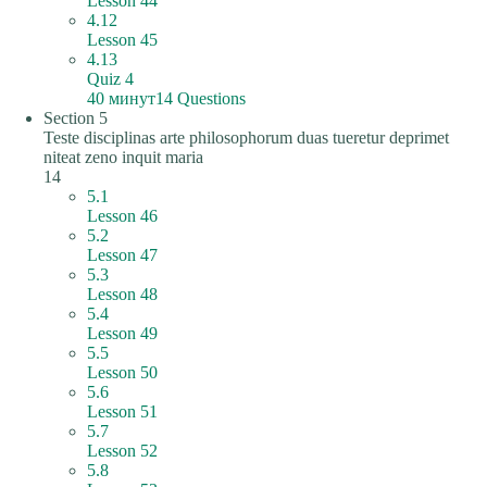
Lesson 44
4.12
Lesson 45
4.13
Quiz 4
40 минут
14 Questions
Section 5
Teste disciplinas arte philosophorum duas tueretur deprimet
niteat zeno inquit maria
14
5.1
Lesson 46
5.2
Lesson 47
5.3
Lesson 48
5.4
Lesson 49
5.5
Lesson 50
5.6
Lesson 51
5.7
Lesson 52
5.8