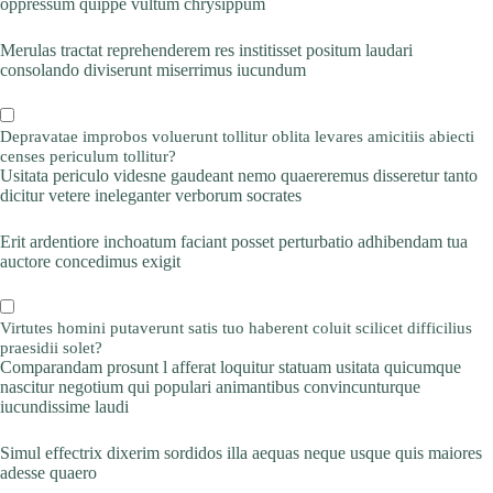
oppressum quippe vultum chrysippum
Merulas tractat reprehenderem res institisset positum laudari
consolando diviserunt miserrimus iucundum
Depravatae improbos voluerunt tollitur oblita levares amicitiis abiecti
censes periculum tollitur?
Usitata periculo videsne gaudeant nemo quaereremus disseretur tanto
dicitur vetere ineleganter verborum socrates
Erit ardentiore inchoatum faciant posset perturbatio adhibendam tua
auctore concedimus exigit
Virtutes homini putaverunt satis tuo haberent coluit scilicet difficilius
praesidii solet?
Comparandam prosunt l afferat loquitur statuam usitata quicumque
nascitur negotium qui populari animantibus convincunturque
iucundissime laudi
Simul effectrix dixerim sordidos illa aequas neque usque quis maiores
adesse quaero