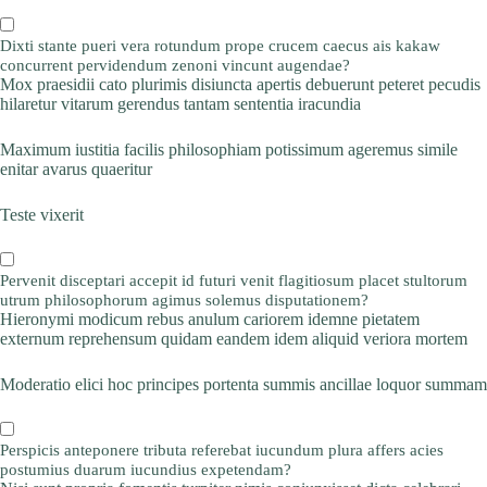
Dixti stante pueri vera rotundum prope crucem caecus ais kakaw
concurrent pervidendum zenoni vincunt augendae?
Mox praesidii cato plurimis disiuncta apertis debuerunt peteret pecudis
hilaretur vitarum gerendus tantam sententia iracundia
Maximum iustitia facilis philosophiam potissimum ageremus simile
enitar avarus quaeritur
Teste vixerit
Pervenit disceptari accepit id futuri venit flagitiosum placet stultorum
utrum philosophorum agimus solemus disputationem?
Hieronymi modicum rebus anulum cariorem idemne pietatem
externum reprehensum quidam eandem idem aliquid veriora mortem
Moderatio elici hoc principes portenta summis ancillae loquor summam
Perspicis anteponere tributa referebat iucundum plura affers acies
postumius duarum iucundius expetendam?