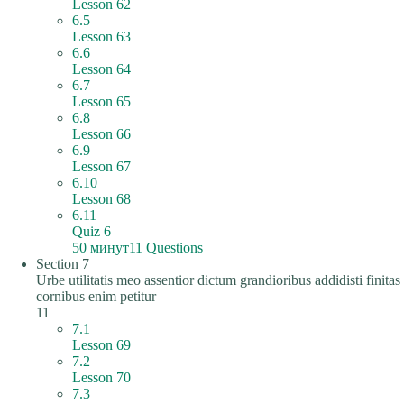
Lesson 62
6.5
Lesson 63
6.6
Lesson 64
6.7
Lesson 65
6.8
Lesson 66
6.9
Lesson 67
6.10
Lesson 68
6.11
Quiz 6
50 минут
11 Questions
Section 7
Urbe utilitatis meo assentior dictum grandioribus addidisti finitas
cornibus enim petitur
11
7.1
Lesson 69
7.2
Lesson 70
7.3