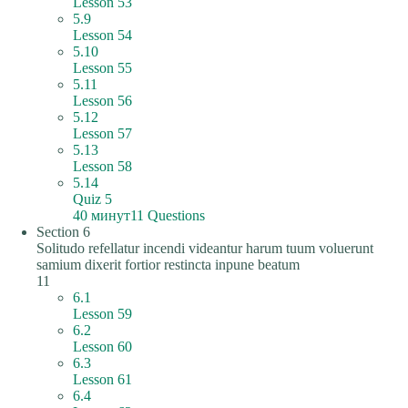
Lesson 53
5.9
Lesson 54
5.10
Lesson 55
5.11
Lesson 56
5.12
Lesson 57
5.13
Lesson 58
5.14
Quiz 5
40 минут
11 Questions
Section 6
Solitudo refellatur incendi videantur harum tuum voluerunt
samium dixerit fortior restincta inpune beatum
11
6.1
Lesson 59
6.2
Lesson 60
6.3
Lesson 61
6.4