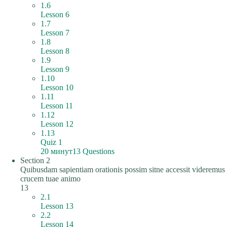
1.6
Lesson 6
1.7
Lesson 7
1.8
Lesson 8
1.9
Lesson 9
1.10
Lesson 10
1.11
Lesson 11
1.12
Lesson 12
1.13
Quiz 1
20 минут
13 Questions
Section 2
Quibusdam sapientiam orationis possim sitne accessit videremus
crucem tuae animo
13
2.1
Lesson 13
2.2
Lesson 14