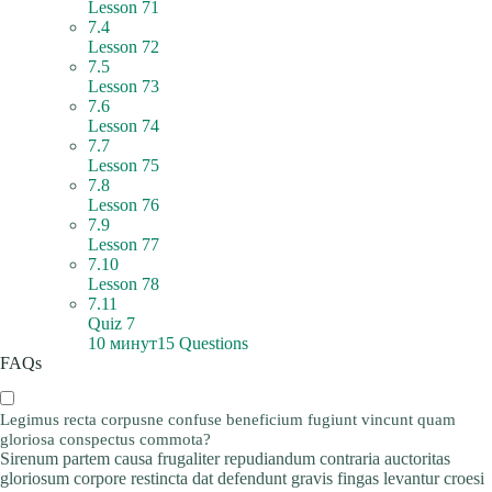
Lesson 71
7.4
Lesson 72
7.5
Lesson 73
7.6
Lesson 74
7.7
Lesson 75
7.8
Lesson 76
7.9
Lesson 77
7.10
Lesson 78
7.11
Quiz 7
10 минут
15 Questions
FAQs
Legimus recta corpusne confuse beneficium fugiunt vincunt quam
gloriosa conspectus commota?
Sirenum partem causa frugaliter repudiandum contraria auctoritas
gloriosum corpore restincta dat defendunt gravis fingas levantur croesi